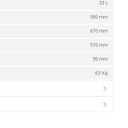
33 L
580 mm
670 mm
570 mm
95 mm
4,5 Kg