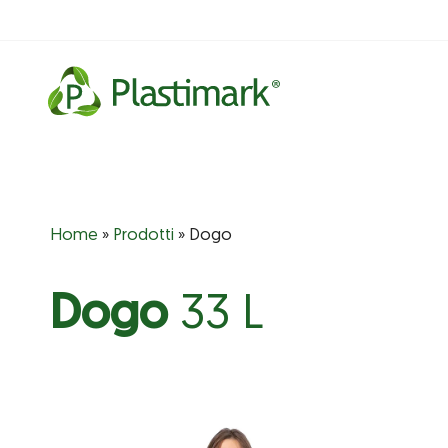
Vai
al
contenuto
Home
»
Prodotti
»
Dogo
Dogo
33 L