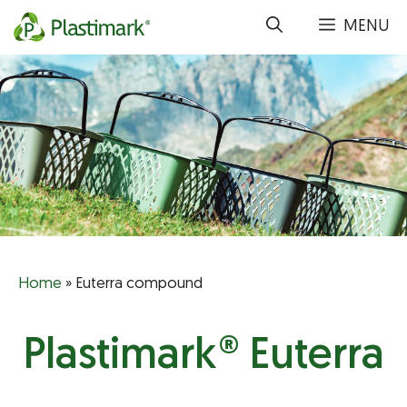
Vai
MENU
al
contenuto
Home
»
Euterra compound
Plastimark® Euterra