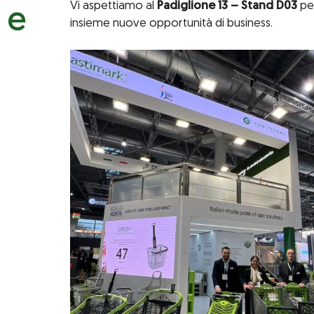
Vi aspettiamo al
Padiglione 13 – Stand D03
per
 e
insieme nuove opportunità di business.