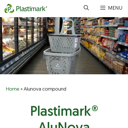
Vai
MENU
al
contenuto
Home
»
Alunova compound
Plastimark®