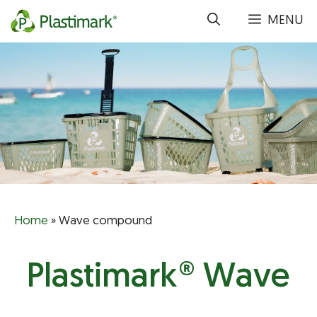
Aller
MENU
au
contenu
Home
»
Wave compound
Plastimark® Wave