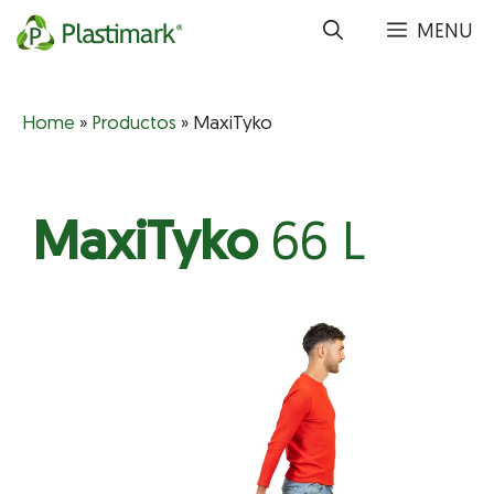
Saltar
MENU
al
contenido
Home
»
Productos
»
MaxiTyko
MaxiTyko
66 L